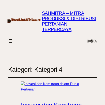
SAHMITRA – MITRA
PRODUKSI & DISTRIBUSI
PERTANIAN
TERPERCAYA
Instagram
Faceboo
X
Kategori:
Kategori 4